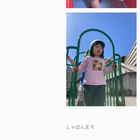
しゃぼん玉🫧