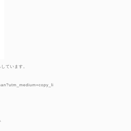
ちしています。
。
chan?utm_medium=copy_li
で