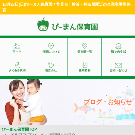
10月27日(日)ぴーまん保育園＊能見台 | 横浜・神奈川駅近の企業主導型保
育
ブログ・お知らせ
ぴーまん保育園TOP