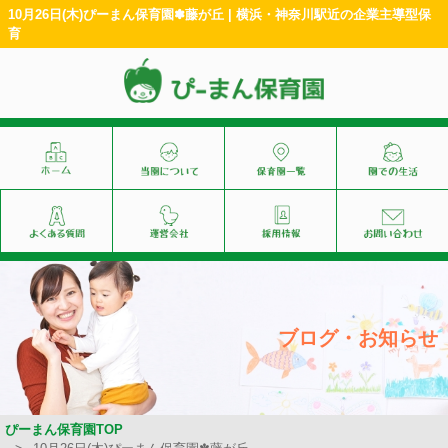
10月26日(木)ぴーまん保育園✽藤が丘 | 横浜・神奈川駅近の企業主導型保
育
ブログ・お知らせ
ぴーまん保育園TOP