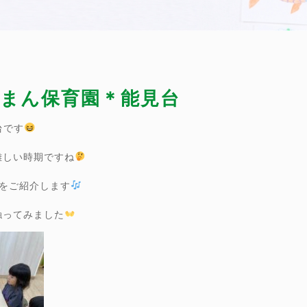
ぴーまん保育園＊能見台
台です
難しい時期ですね
をご紹介します
触ってみました