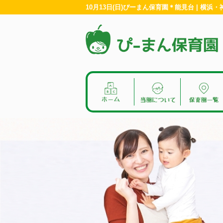
10月13日(日)ぴーまん保育園＊能見台 | 横