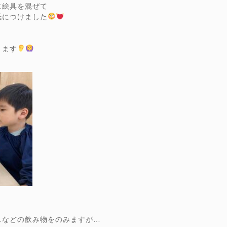
絵具を混ぜて
紙につけました
きます
スなどの飲み物をのみますが…