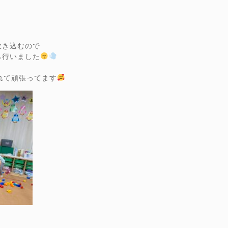
吹き込むので
ら行いました
れて頑張ってます