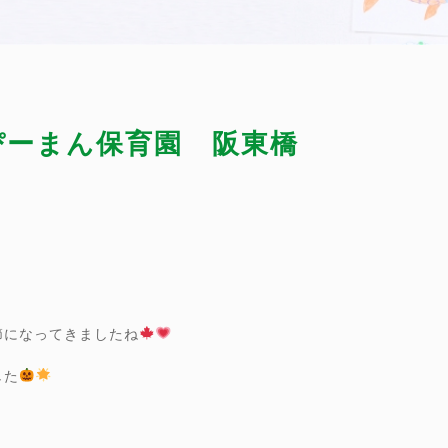
）ぴーまん保育園 阪東橋
、
節になってきましたね
した