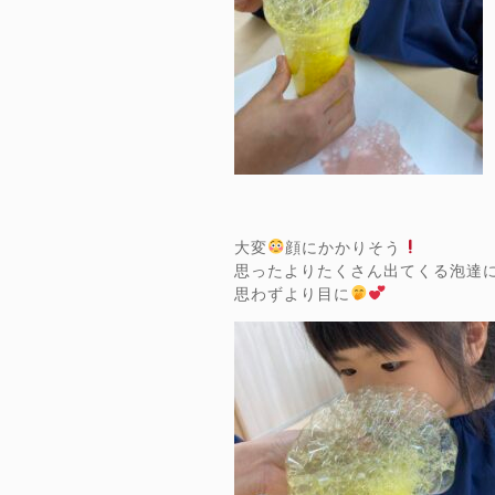
大変
顔にかかりそう
思ったよりたくさん出てくる泡達
思わずより目に