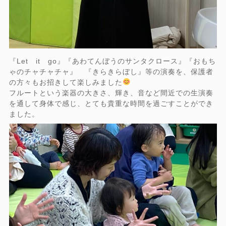
『Let it go』『あわてんぼうのサンタクロース』『おもち
ゃのチャチャチャ』 『きらきらぼし』等の演奏を、保護者
の方々もお招きして楽しみました
フルートという楽器の大きさ、輝き、音など間近での生演奏
を通して身体で感じ、とても貴重な時間を過ごすことができ
ました。