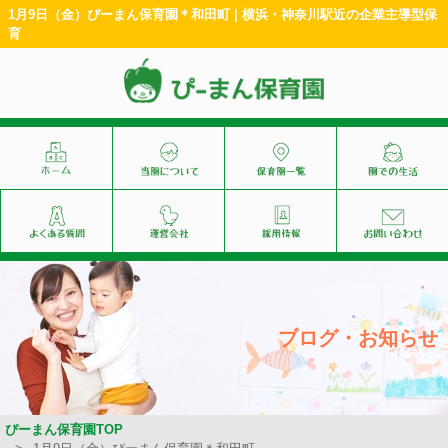
1月9日（金）ぴーまん保育園＊和田町 | 横浜・神奈川駅近の企業主導型保
育
ブログ・お知らせ
ぴーまん保育園TOP