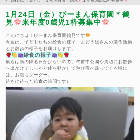
1月24日（金）ぴーまん保育園＊鶴見
来年度0歳児1枠募集中
1月24日（金）ぴーまん保育園＊鶴
見
来年度0歳児1枠募集中
こんにちは！ぴーまん保育園鶴見です
今週は、子どもたちの給食の様子、ぶどう組さんの製作活動
とお散歩の様子をお届けします。
給食の様子
最近は雨の降る日が少ないので、午前中公園や周辺にお散歩
へ出かけてしっかり体を動かして遊び園へ帰ってくる頃に
は、お腹もグーグー。
待ちに待った給食の時間です♪