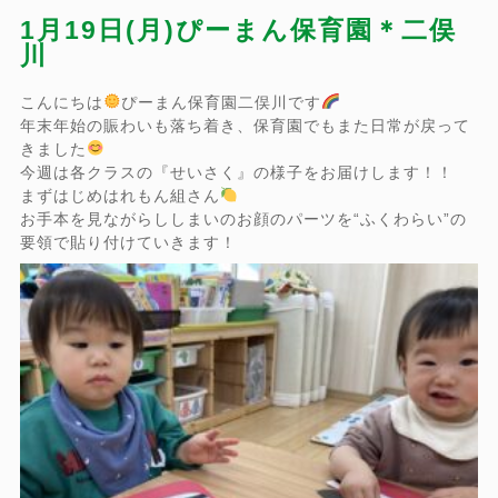
1月19日(月)ぴーまん保育園＊二俣
川
こんにちは
ぴーまん保育園二俣川です
年末年始の賑わいも落ち着き、保育園でもまた日常が戻って
きました
今週は各クラスの『せいさく』の様子をお届けします！！
まずはじめはれもん組さん
お手本を見ながらししまいのお顔のパーツを“ふくわらい”の
要領で貼り付けていきます！