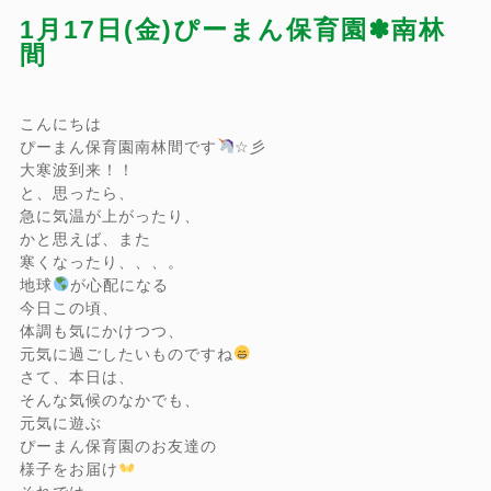
1月17日(金)ぴーまん保育園✽南林
間
こんにちは
ぴーまん保育園南林間です
☆彡
大寒波到来！！
と、思ったら、
急に気温が上がったり、
かと思えば、また
寒くなったり、、、。
地球
が心配になる
今日この頃、
体調も気にかけつつ、
元気に過ごしたいものですね
さて、本日は、
そんな気候のなかでも、
元気に遊ぶ
ぴーまん保育園のお友達の
様子をお届け