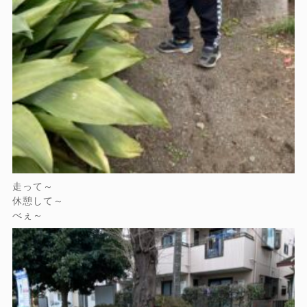
走って～
休憩して～
べぇ～