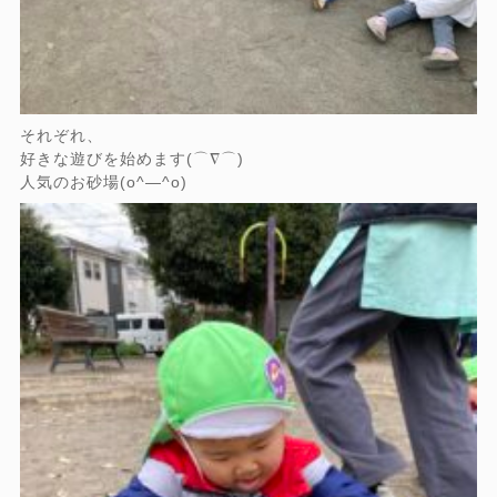
それぞれ、
好きな遊びを始めます(⌒∇⌒)
人気のお砂場(o^―^o)