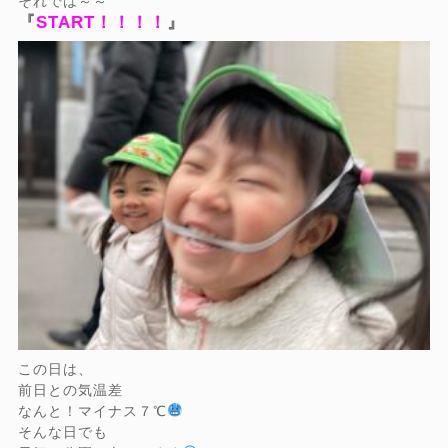
それでは～～
『
START！！！！
』
この日は、
前日との気温差
なんと！マイナス７℃
そんな日でも