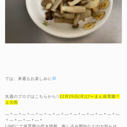
では、来週もお楽しみに
先
週のブ
ログはこちらから▷
12月25日(月)ぴーまん保育園＊
上大岡
―＊―＊―＊―＊―＊―＊―＊―＊―＊―＊―＊―＊―＊―
＊―＊―＊―＊―＊
LINEにて保育園の空き情報、申し込み開始などのお知らせ、