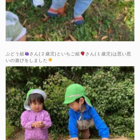
ぶどう組
さん(２歳児)といちご組
さん(１歳児)は思い思
いの遊びをしました