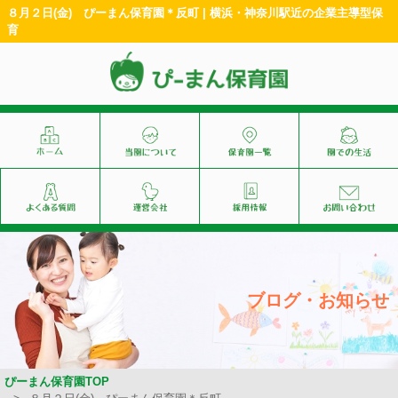
８月２日(金) ぴーまん保育園＊反町 | 横浜・神奈川駅近の企業主導型保
育
ブログ・お知らせ
ぴーまん保育園TOP