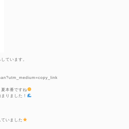
ちしています。
。
chan?utm_medium=copy_link
よ夏本番ですね
始まりました！
れていました