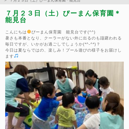
７月２３日（土）ぴーまん保育園＊能見台
７月２３日（土）ぴーまん保育園＊
能見台
こんにちは
ぴーまん保育園 能見台です(^^)
暑さも本番となり、クーラーがない外に出るのも躊躇われる
毎日ですが、いかがお過ごしでしょうか(*^-^*)？
今日は夏ならではの、楽しみ！プール遊びの様子をお届けし
ます