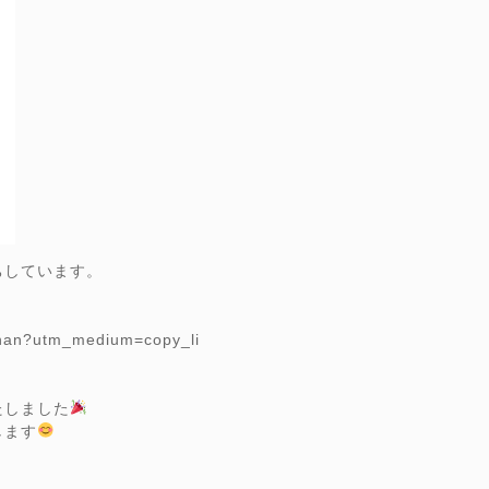
ちしています。
。
chan?utm_medium=copy_li
たしました
します