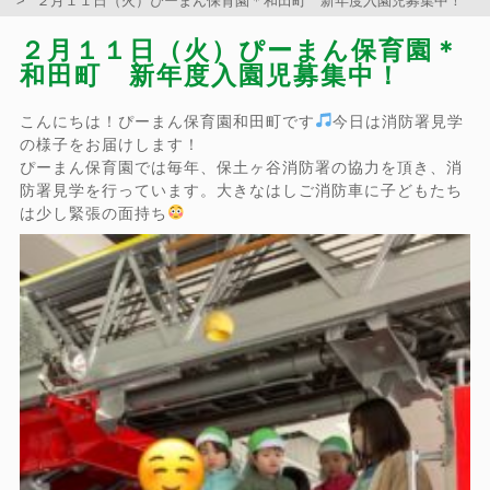
２月１１日（火）ぴーまん保育園＊和田町 新年度入園児募集中！
２月１１日（火）ぴーまん保育園＊
和田町 新年度入園児募集中！
こんにちは！ぴーまん保育園和田町です
今日は消防署見学
の様子をお届けします！
ぴーまん保育園では毎年、保土ヶ谷消防署の協力を頂き、消
防署見学を行っています。大きなはしご消防車に子どもたち
は少し緊張の面持ち