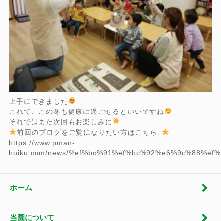
上手にできました
これで、この冬も健康に過ごせるといいですね
それではまた次回もお楽しみに
前回のブログをご覧になりたい方はこちら↓
https://www.pman-
hoiku.com/news/%ef%bc%91%ef%bc%92%e6%9c%88%
ホーム
当園について