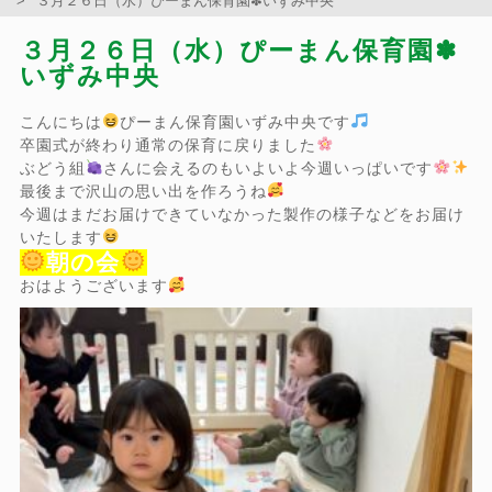
３月２６日（水）ぴーまん保育園✽いずみ中央
３月２６日（水）ぴーまん保育園✽
いずみ中央
こんにちは
ぴーまん保育園いずみ中央です
卒園式が終わり通常の保育に戻りました
ぶどう組
さんに会えるのもいよいよ今週いっぱいです
最後まで沢山の思い出を作ろうね
今週はまだお届けできていなかった製作の様子などをお届け
いたします
朝の会
おはようございます