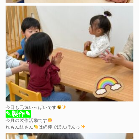
今日も元気いっぱいです
✎製作✎
今月の製作活動です
れもん組さん
は綿棒でぽんぽんっ