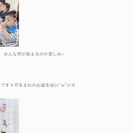
みんな何が始まるのか楽しみ♪
です４月生まれのお誕生会(=ﾟωﾟ)ﾉ☆