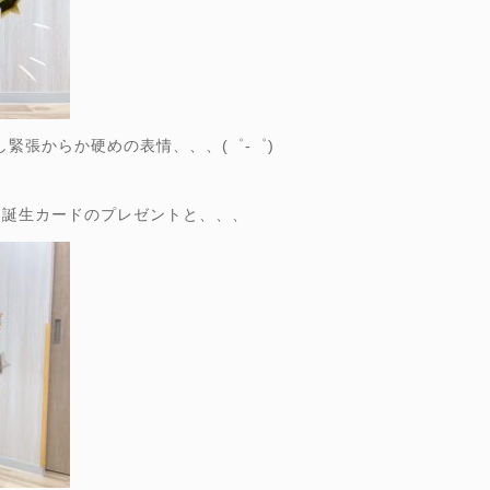
し緊張からか硬めの表情、、、(゜-゜)
誕生カードのプレゼントと、、、