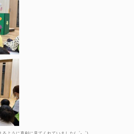
まるように真剣に見てくれていました(゜-゜)