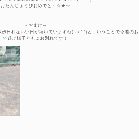
おたんじょうびおめでと～☆★☆
～おまけ～
歩日和ないい日が続いていますね(´ω｀*)と、いうことで今週のお
で遊ぶ様子ともにお別れです！