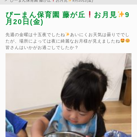
ぴーまん保育園 藤が丘
お月見
9月20日(金)
ぴーまん保育園 藤が丘
お月見
9
月20日(金)
先週の金曜は十五夜でしたね
あいにくお天気は曇りででし
たが、場所によっては夜に綺麗なお月様が見えましたね
皆さんはいかがお過ごしでしたか？