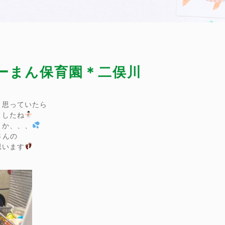
ぴーまん保育園＊二俣川
と思っていたら
ましたね
うか、、、
さんの
思います