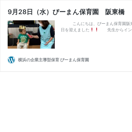
9月28日（水）ぴーまん保育園 阪東橋
こんにちは、ぴーまん保育園阪
日を迎えました
先生からインタ
横浜の企業主導型保育 ぴーまん保育園