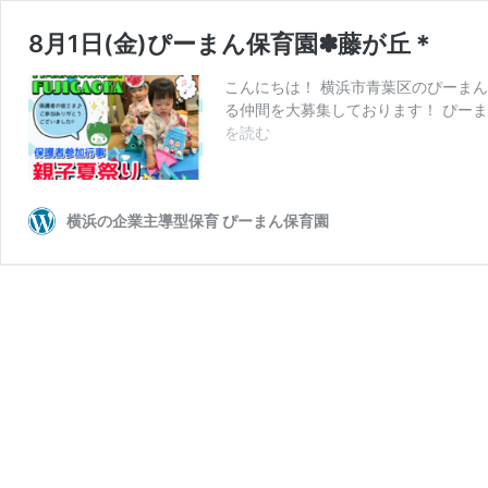
8月1日(金)ぴーまん保育園✽藤が丘＊
こんにちは！ 横浜市青葉区のぴーまん
る仲間を大募集しております！ ぴーま
8
を読む
月
1
日
横浜の企業主導型保育 ぴーまん保育園
(金)
ぴ
ー
ま
ん
保
育
園
✽
藤
が
丘