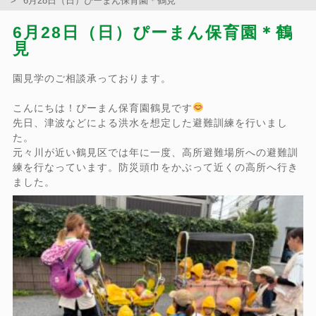
6月28日（日）ぴーまん保育園＊鶴見
6月28日（日）ぴーまん保育園＊鶴
見
園見学のご相談承っております。
こんにちは！ぴーまん保育園鶴見です
先日、津波などによる洪水を想定した避難訓練を行いまし
た。
元々川が近い鶴見区では年に一度、高所避難場所への避難訓
練を行なっています。防災頭巾をかぶって近くの高所へ行き
ました。