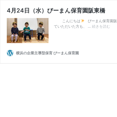
4月24日（水）ぴーまん保育園阪東橋
こんにちは
ぴーまん保育園阪
4
ていただいた方も、 …
続きを読む
月
24
日
（
横浜の企業主導型保育 ぴーまん保育園
ぴ
ー
ま
ん
保
育
園
阪
東
橋