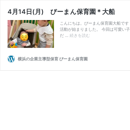
4月14日(月) ぴーまん保育園＊大船
こんにちは。ぴーまん保育園大船です
活動が始まりました。 今回は可愛い
4
だ …
続きを読む
月
14
日
横浜の企業主導型保育 ぴーまん保育園
(月)
ぴ
ー
ま
ん
保
育
園
＊
大
船