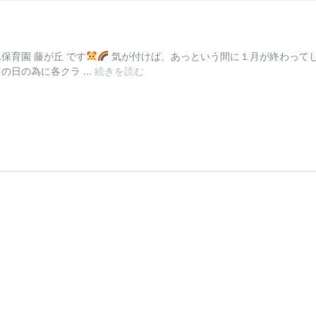
保育園 藤が丘 です
気が付けば、あっという間に１月が終わってし
2
の日の為に各クラ …
続きを読む
月
6
日
(金)
ぴ
ー
ま
ん
保
育
園
✽
藤
が
丘
＊