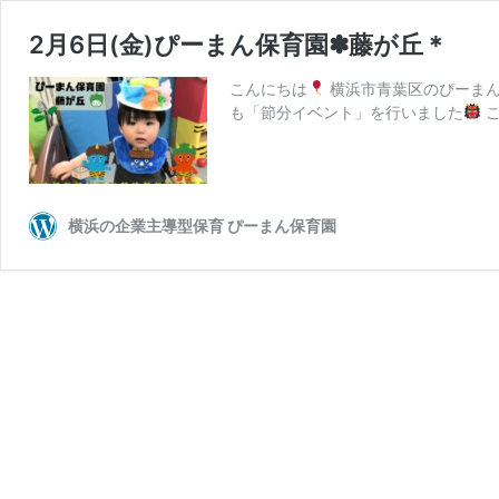
2月6日(金)ぴーまん保育園✽藤が丘＊
こんにちは
横浜市青葉区のぴーまん
も「節分イベント」を行いました
こ
横浜の企業主導型保育 ぴーまん保育園