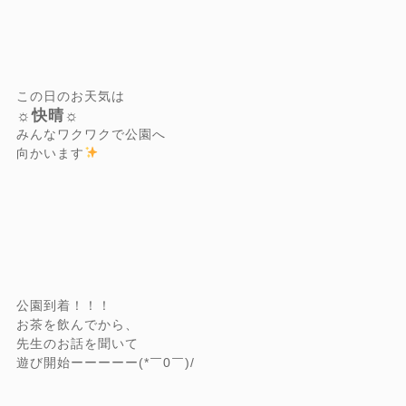
この日のお天気は
☼快晴☼
みんなワクワクで公園へ
向かいます
公園到着！！！
お茶を飲んでから、
先生のお話を聞いて
遊び開始ーーーーー(*￣0￣)/