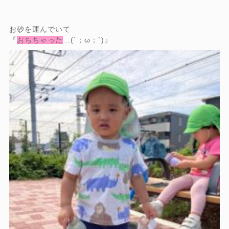
お砂を運んでいて
『
おちちゃった
…(´；ω；`)』