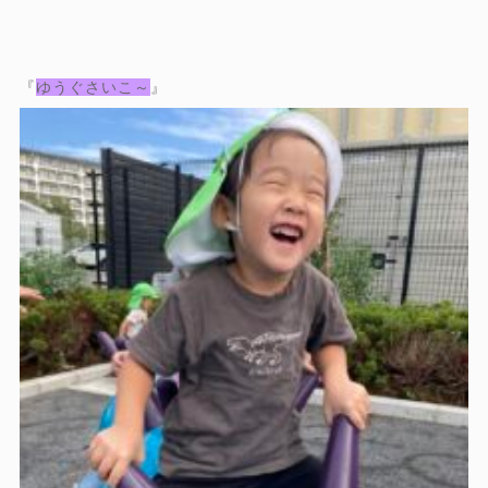
『
ゆうぐさいこ～
』