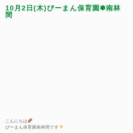
10月2日(木)ぴーまん保育園✽南林
間
こんにちは
ぴーまん保育園南林間です