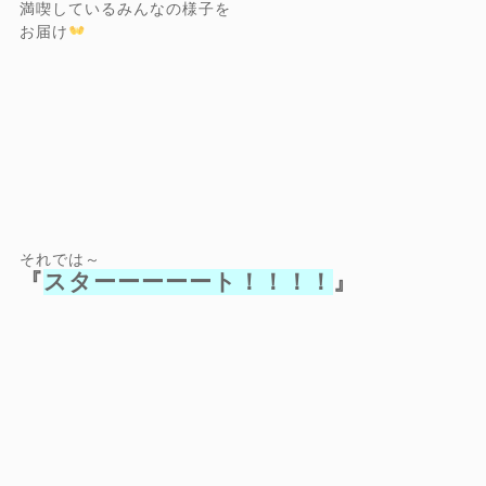
満喫しているみんなの様子を
お届け
それでは～
『
スターーーーート！！！！
』